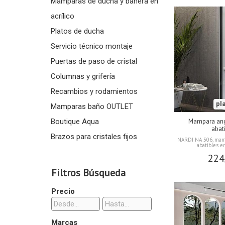
Mamparas de ducha y bañera en
acrílico
Platos de ducha
Servicio técnico montaje
Puertas de paso de cristal
Columnas y grifería
Recambios y rodamientos
pl
Mamparas baño OUTLET
Boutique Aqua
Mampara ang
abati
Brazos para cristales fijos
NARDI NA 506, mam
abatibles en
224
Filtros Búsqueda
Precio
Marcas