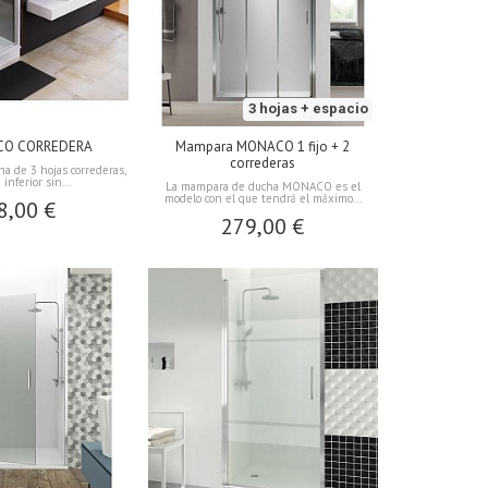
3 hojas + espacio
ICO CORREDERA
Mampara MONACO 1 fijo + 2
correderas
a de 3 hojas correderas,
 inferior sin...
La mampara de ducha MONACO es el
modelo con el que tendrá el máximo...
8,00 €
279,00 €