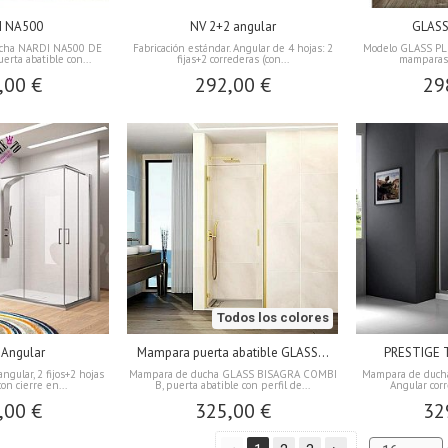
I NA500
NV 2+2 angular
GLASS
ucha NARDI NA500 DE
Fabricación estándar. Angular de 4 hojas: 2
Modelo GLASS PL
rta abatible con...
fijas+2 correderas (con...
mamparas 
,00 €
292,00 €
29
Todos los colores
 Angular
Mampara puerta abatible GLASS...
PRESTIGE 
gular, 2 fijos+2 hojas
Mampara de ducha GLASS BISAGRA COMBI
Mampara de ducha
on cierre en...
B, puerta abatible con perfil de...
Angular corr
,00 €
325,00 €
32