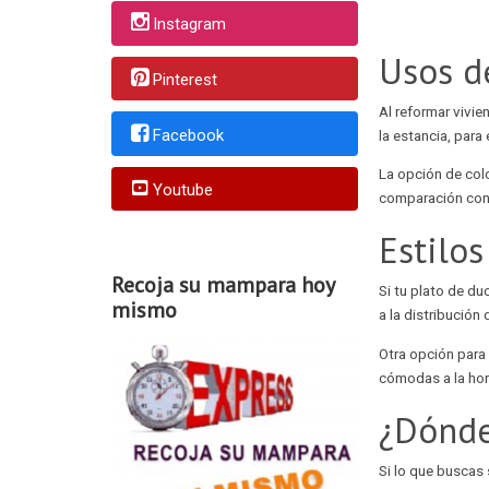
Instagram
Usos d
Pinterest
Al reformar viv
Facebook
la estancia, par
La opción de col
Youtube
comparación con
Estilo
Recoja su mampara hoy
Si tu plato de du
mismo
a la distribución
Otra opción para
cómodas a la hor
¿Dónde
Si lo que busca