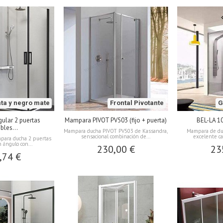
ata y negro mate
Frontal Pivotante
G
ular 2 puertas
Mampara PIVOT PV503 (fijo + puerta)
BEL-LA 1
bles...
Mampara ducha PIVOT PV503 de Kassandra,
Mampara de duc
sensacional combinación de...
excelente cal
para ducha 2 puertas
 ángulo con...
230,00 €
23
,74 €