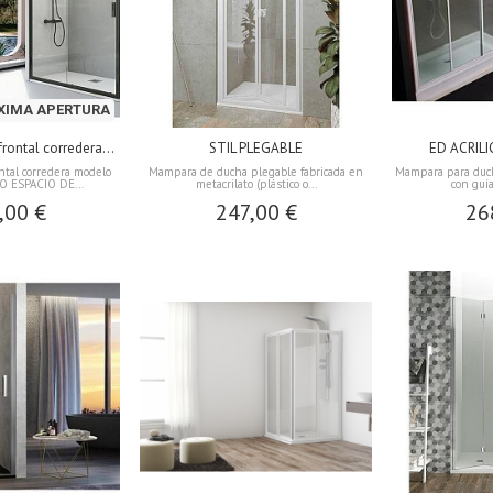
XIMA APERTURA
ontal corredera...
STIL PLEGABLE
ED ACRIL
tal corredera modelo
Mampara de ducha plegable fabricada en
Mampara para duch
O ESPACIO DE...
metacrilato (plástico o...
con guía
,00 €
247,00 €
26