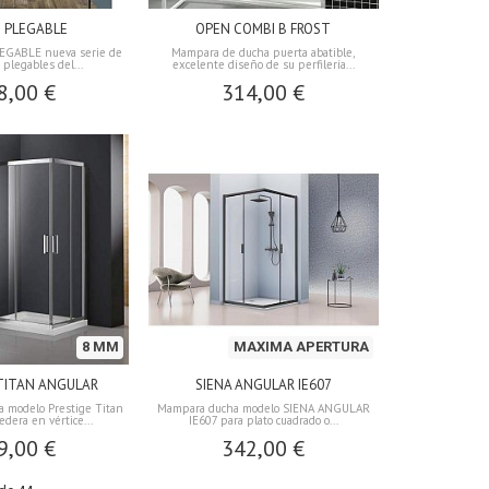
 PLEGABLE
OPEN COMBI B FROST
EGABLE nueva serie de
Mampara de ducha puerta abatible,
plegables del...
excelente diseño de su perfilería...
8,00 €
314,00 €
8 MM
MAXIMA APERTURA
TITAN ANGULAR
SIENA ANGULAR IE607
 modelo Prestige Titan
Mampara ducha modelo SIENA ANGULAR
edera en vértice...
IE607 para plato cuadrado o...
9,00 €
342,00 €