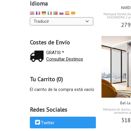
Idioma
NARD
Mampara frontal d
KASSANDRA, 1 pue
279
Costes de Envío
GRATIS *
Consultar Destinos
Tu Carrito (0)
El carrito de la compra está vacío
Bel-la
Redes Sociales
Mampara de ducha, an
correderas (c
318
Twitter