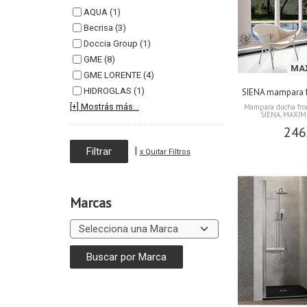
AQUA (1)
Becrisa (3)
Doccia Group (1)
GME (8)
MA
GME LORENTE (4)
HIDROGLAS (1)
SIENA mampara fr
[+] Mostrás más...
Mampara ducha fron
SIENA, MAXIM
246
|
x Quitar Filtros
Marcas