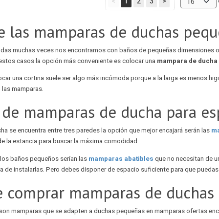
<
1
2
3
>
e las mamparas de duchas pequ
iendas muchas veces nos encontramos con baños de pequeñas dimensiones o
a estos casos la opción más conveniente es colocar una
mampara de ducha 
ocar una cortina suele ser algo más incómoda porque a la larga es menos hig
 las mamparas.
s de mamparas de ducha para es
cha se encuentra entre tres paredes la opción que mejor encajará serán las
ma
 de la estancia para buscar la máxima comodidad.
 los baños pequeños serían las
mamparas abatibles
que no necesitan de un 
a de instalarlas. Pero debes disponer de espacio suficiente para que puedas 
 comprar mamparas de duchas
s son mamparas que se adapten a duchas pequeñas en mamparas ofertas enc