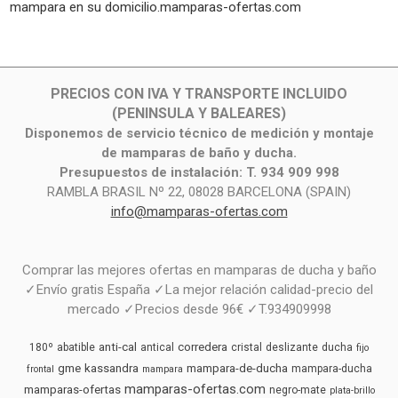
mampara en su domicilio.mamparas-ofertas.com
PRECIOS CON IVA Y TRANSPORTE INCLUIDO
(PENINSULA Y BALEARES)
Disponemos de servicio técnico de medición y montaje
de mamparas de baño y ducha.
Presupuestos de instalación: T. 934 909 998
RAMBLA BRASIL Nº 22, 08028 BARCELONA (SPAIN)
info@mamparas-ofertas.com
Comprar las mejores ofertas en mamparas de ducha y baño
✓Envío gratis España ✓La mejor relación calidad-precio del
mercado ✓Precios desde 96€ ✓T.934909998
anti-cal
corredera
180º
abatible
antical
cristal
deslizante
ducha
fijo
gme
kassandra
mampara-de-ducha
mampara-ducha
frontal
mampara
mamparas-ofertas.com
mamparas-ofertas
negro-mate
plata-brillo