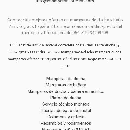
info@mamparas-ofertas.com
Comprar las mejores ofertas en mamparas de ducha y baño
✓Envío gratis España ✓La mejor relación calidad-precio del
mercado ✓Precios desde 96€ ✓T.934909998
anti-cal
corredera
180º
abatible
antical
cristal
deslizante
ducha
fijo
gme
kassandra
mampara-de-ducha
mampara-ducha
frontal
mampara
mamparas-ofertas.com
mamparas-ofertas
negro-mate
plata-brillo
puerta
Mamparas de ducha
Mamparas de bañera
Mamparas de ducha y bañera en acrílico
Platos de ducha
Servicio técnico montaje
Puertas de paso de cristal
Columnas y grifería
Recambios y rodamientos
Mamparas baño OUTLET