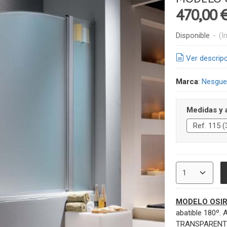
470,00 
Disponible
-
(I
Ver descrip
Marca
:
Nesguel
Medidas y
MO
DELO OSIR
abatible 180º. 
TRANSPARENTE 