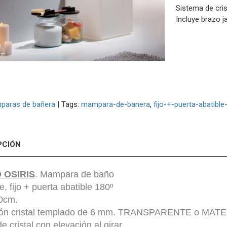
Sistema de crist
Incluye brazo j
paras de bañera
|
Tags:
mampara-de-banera
fijo-+-puerta-abatible
PCIÓN
 OSIRIS
. Mampara de baño
e, fijo + puerta abatible 180º
50cm.
ión cristal templado de 6 mm. TRANSPARENTE o MATE co
e cristal con elevación al girar