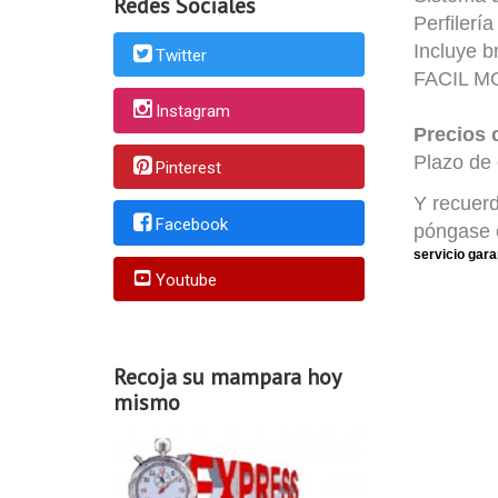
Redes Sociales
Perfilería
Incluye b
Twitter
FACIL M
Instagram
Precios
Plazo de 
Pinterest
Y recuerd
Facebook
póngase e
servicio gara
Youtube
Recoja su mampara hoy
mismo