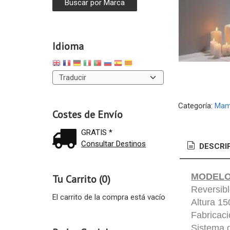
Idioma
Categoría:
Mam
Costes de Envío
GRATIS *
Consultar Destinos
DESCRI
MO
DELO
Tu Carrito (0)
Reversibl
El carrito de la compra está vacío
Altura 1
Fabricac
Sistema d