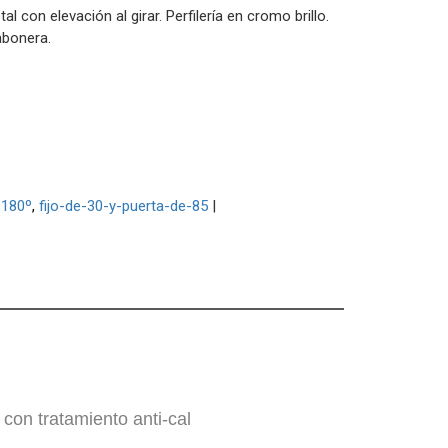
al con elevación al girar. Perfilería en cromo brillo.
abonera.
-180º
fijo-de-30-y-puerta-de-85
|
n tratamiento anti-cal