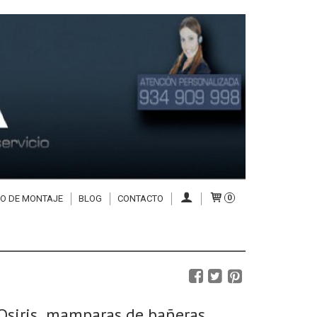
IO DE MONTAJE
BLOG
CONTACTO
0
siris, mamparas de bañeras