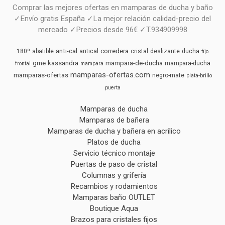
Comprar las mejores ofertas en mamparas de ducha y baño
✓Envío gratis España ✓La mejor relación calidad-precio del
mercado ✓Precios desde 96€ ✓T.934909998
anti-cal
corredera
180º
abatible
antical
cristal
deslizante
ducha
fijo
gme
kassandra
mampara-de-ducha
mampara-ducha
frontal
mampara
mamparas-ofertas.com
mamparas-ofertas
negro-mate
plata-brillo
puerta
Mamparas de ducha
Mamparas de bañera
Mamparas de ducha y bañera en acrílico
Platos de ducha
Servicio técnico montaje
Puertas de paso de cristal
Columnas y grifería
Recambios y rodamientos
Mamparas baño OUTLET
Boutique Aqua
Brazos para cristales fijos