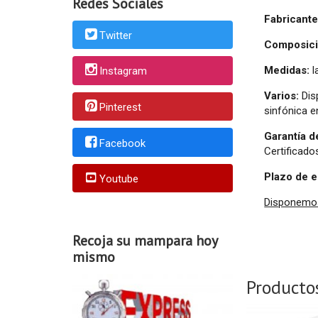
Redes Sociales
Fabricante
Twitter
Composic
Medidas:
l
Instagram
Varios:
Disp
Pinterest
sinfónica 
Garantía d
Facebook
Certificad
Plazo de e
Youtube
Disponemos
Recoja su mampara hoy
mismo
Producto