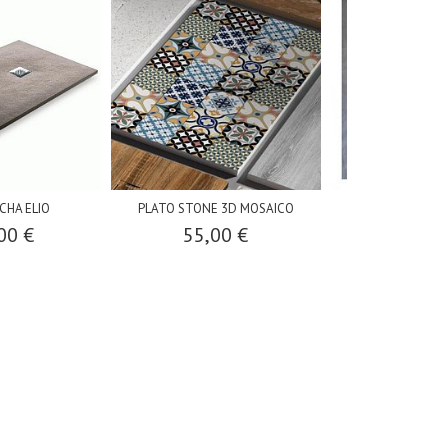
CHA ELIO
PLATO STONE 3D MOSAICO
VILN
00 €
55,00 €
358,0