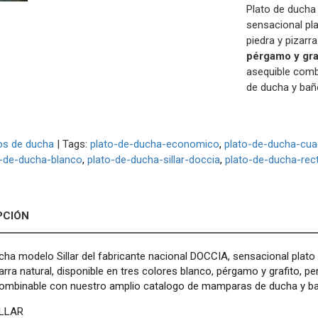
Plato de ducha 
sensacional pl
piedra y pizarr
pérgamo y gra
asequible comb
de ducha y bañ
os de ducha
|
Tags:
plato-de-ducha-economico
plato-de-ducha-cu
o-de-ducha-blanco
plato-de-ducha-sillar-doccia
plato-de-ducha-rec
PCIÓN
cha modelo Sillar del fabricante nacional DOCCIA, sensacional plato
zarra natural, disponible en tres colores blanco, pérgamo y grafito, p
combinable con nuestro amplio catalogo de mamparas de ducha y b
LLAR