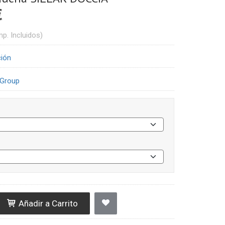
€
mp. Incluidos)
ción
 Group
Añadir a Carrito