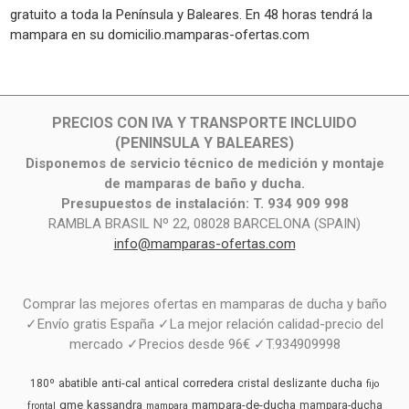
gratuito a toda la Península y Baleares. En 48 horas tendrá la
mampara en su domicilio.mamparas-ofertas.com
PRECIOS CON IVA Y TRANSPORTE INCLUIDO
(PENINSULA Y BALEARES)
Disponemos de servicio técnico de medición y montaje
de mamparas de baño y ducha.
Presupuestos de instalación: T. 934 909 998
RAMBLA BRASIL Nº 22, 08028 BARCELONA (SPAIN)
info@mamparas-ofertas.com
Comprar las mejores ofertas en mamparas de ducha y baño
✓Envío gratis España ✓La mejor relación calidad-precio del
mercado ✓Precios desde 96€ ✓T.934909998
anti-cal
corredera
180º
abatible
antical
cristal
deslizante
ducha
fijo
gme
kassandra
mampara-de-ducha
mampara-ducha
frontal
mampara