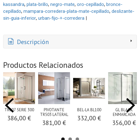
kassandra
plata-brillo
negro-mate
oro-cepillado
bronce-
cepillado
mampara-corredera-plata-mate-cepillado
deslizante-
sin-guia-inferior
urban-fijo-+-corredera
|
Descripción
Productos Relacionados
TR607 SERIE 300
PIVOTANTE
BEL-LA BL100
GL BLACK
TR503 LATERAL
ENMARCADA
386,00 €
332,00 €
381,00 €
356,00 €