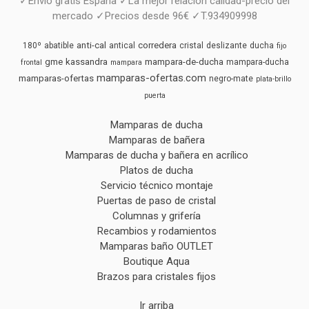
✓Envío gratis España ✓La mejor relación calidad-precio del
mercado ✓Precios desde 96€ ✓T.934909998
anti-cal
corredera
180º
abatible
antical
cristal
deslizante
ducha
fijo
gme
kassandra
mampara-de-ducha
mampara-ducha
frontal
mampara
mamparas-ofertas.com
mamparas-ofertas
negro-mate
plata-brillo
puerta
Mamparas de ducha
Mamparas de bañera
Mamparas de ducha y bañera en acrílico
Platos de ducha
Servicio técnico montaje
Puertas de paso de cristal
Columnas y grifería
Recambios y rodamientos
Mamparas baño OUTLET
Boutique Aqua
Brazos para cristales fijos
Ir arriba