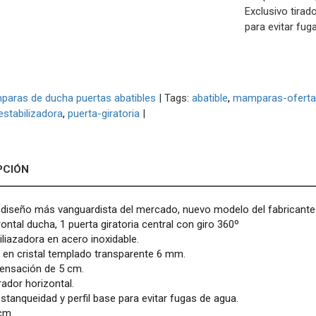
Exclusivo tirad
para evitar fug
aras de ducha puertas abatibles
|
Tags:
abatible
mamparas-ofert
estabilizadora
puerta-giratoria
|
PCIÓN
 diseño más vanguardista del mercado, nuevo modelo del fabricante
ntal ducha, 1 puerta giratoria central con giro 360º
iliazadora en acero inoxidable.
 en cristal templado transparente 6 mm.
pensación de 5 cm.
rador horizontal.
stanqueidad y perfil base para evitar fugas de agua.
cm.