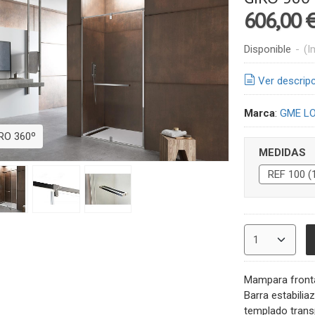
606,00 
Disponible
-
(I
Ver descrip
Marca
:
GME L
RO 360º
MEDIDAS
Mampara frontal
Barra estabilia
templado trans