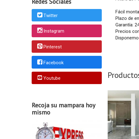
Redes Sociales
Fácil monta
Twitter
Plazo de en
Garantía: 2
Instagram
Precios co
Disponemos
Pinterest
Facebook
Producto
Youtube
Recoja su mampara hoy
mismo