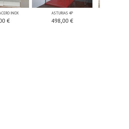
ACERO INOX
ASTURIAS 4P
FIJO SCREE
00 €
498,00 €
212,0