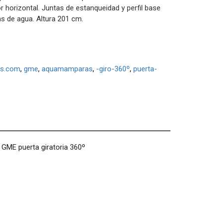
or horizontal. Juntas de estanqueidad y perfil base
as de agua. Altura 201 cm.
as.com
gme
aquamamparas
-giro-360º
puerta-
 GME puerta giratoria 360º