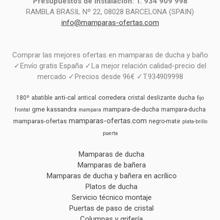
Presupuestos de instalación: T. 934 909 998
RAMBLA BRASIL Nº 22, 08028 BARCELONA (SPAIN)
info@mamparas-ofertas.com
Comprar las mejores ofertas en mamparas de ducha y baño
✓Envío gratis España ✓La mejor relación calidad-precio del
mercado ✓Precios desde 96€ ✓T.934909998
anti-cal
corredera
180º
abatible
antical
cristal
deslizante
ducha
fijo
gme
kassandra
mampara-de-ducha
mampara-ducha
frontal
mampara
mamparas-ofertas.com
mamparas-ofertas
negro-mate
plata-brillo
puerta
Mamparas de ducha
Mamparas de bañera
Mamparas de ducha y bañera en acrílico
Platos de ducha
Servicio técnico montaje
Puertas de paso de cristal
Columnas y grifería