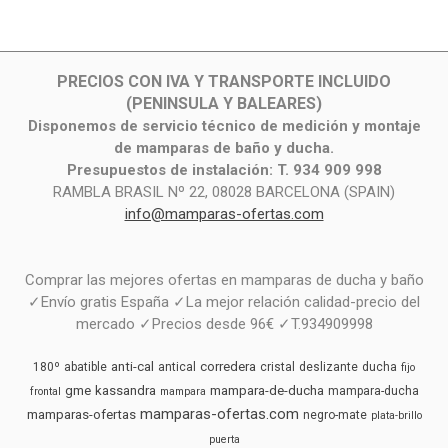
PRECIOS CON IVA Y TRANSPORTE INCLUIDO
(PENINSULA Y BALEARES)
Disponemos de servicio técnico de medición y montaje
de mamparas de baño y ducha.
Presupuestos de instalación: T. 934 909 998
RAMBLA BRASIL Nº 22, 08028 BARCELONA (SPAIN)
info@mamparas-ofertas.com
Comprar las mejores ofertas en mamparas de ducha y baño
✓Envío gratis España ✓La mejor relación calidad-precio del
mercado ✓Precios desde 96€ ✓T.934909998
anti-cal
corredera
180º
abatible
antical
cristal
deslizante
ducha
fijo
gme
kassandra
mampara-de-ducha
mampara-ducha
frontal
mampara
mamparas-ofertas.com
mamparas-ofertas
negro-mate
plata-brillo
puerta