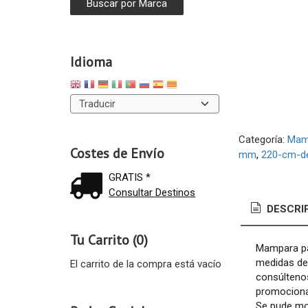
Idioma
Categoría:
Mamp
Costes de Envío
mm
220-cm-de
GRATIS *
Consultar Destinos
DESCRI
Tu Carrito (0)
Mampara pa
medidas des
El carrito de la compra está vacío
consúltenos
promociona
Se pude mon