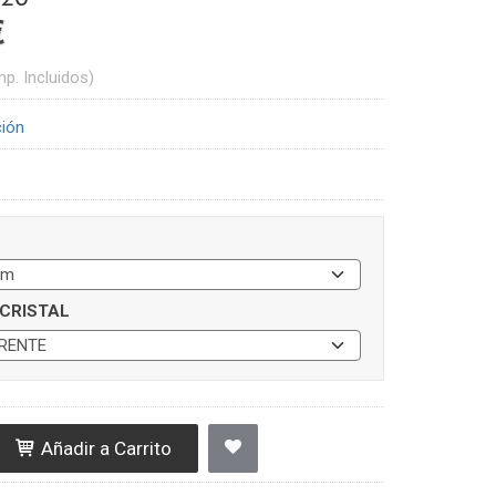
€
mp. Incluidos)
ción
CRISTAL
Añadir a Carrito