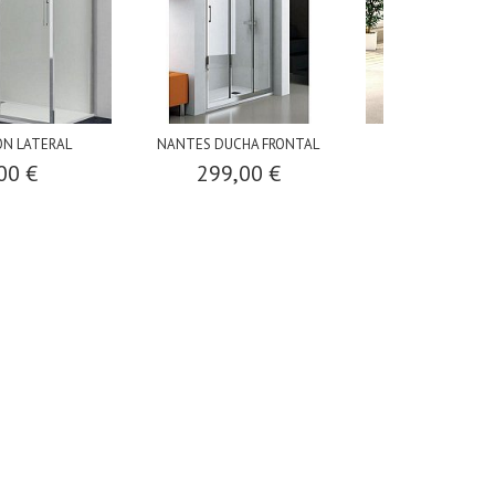
ON LATERAL
NANTES DUCHA FRONTAL
FLORENCIA F
00 €
299,00 €
292,0