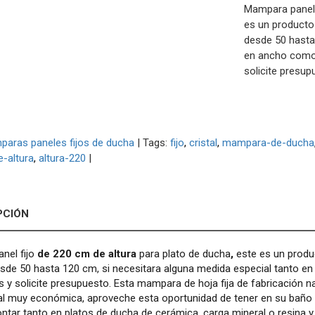
Mampara panel 
es un producto
desde 50 hasta
en ancho como 
solicite presup
aras paneles fijos de ducha
|
Tags:
fijo
cristal
mampara-de-ducha
-altura
altura-220
|
PCIÓN
nel fijo
de 220 cm de altura
para plato de ducha
,
este es un produ
de 50 hasta 120 cm, si necesitara alguna medida especial tanto en
 y solicite presupuesto. Esta mampara de hoja fija de fabricación n
l muy económica, aproveche esta oportunidad de tener en su baño u
tar tanto en platos de ducha de cerámica, carga mineral o resina y