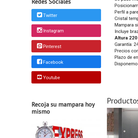
Redes Sociales
Posicionami
Perfil a pare
Twitter
Cristal t
Mampara sin
Instagram
Incluye bra
Altura 22
Garantía: 2
Pinterest
Precios con
Plazo de en
Facebook
Disponemos
Youtube
Producto
Recoja su mampara hoy
mismo