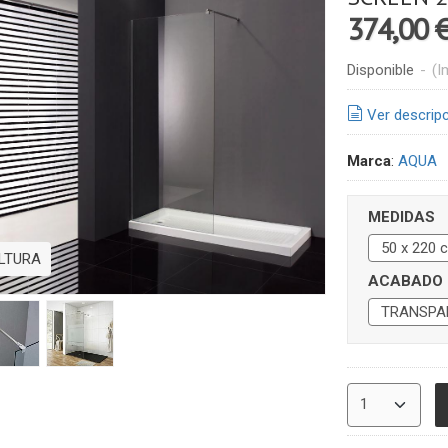
374,00 
Disponible
-
(I
Ver descrip
Marca
:
AQUA
MEDIDAS
ALTURA
ACABADO 