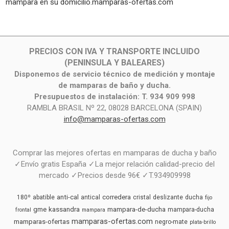
mampara en su domicilio.mamparas-ofertas.com
PRECIOS CON IVA Y TRANSPORTE INCLUIDO
(PENINSULA Y BALEARES)
Disponemos de servicio técnico de medición y montaje
de mamparas de baño y ducha.
Presupuestos de instalación: T. 934 909 998
RAMBLA BRASIL Nº 22, 08028 BARCELONA (SPAIN)
info@mamparas-ofertas.com
Comprar las mejores ofertas en mamparas de ducha y baño
✓Envío gratis España ✓La mejor relación calidad-precio del
mercado ✓Precios desde 96€ ✓T.934909998
anti-cal
corredera
180º
abatible
antical
cristal
deslizante
ducha
fijo
gme
kassandra
mampara-de-ducha
mampara-ducha
frontal
mampara
mamparas-ofertas.com
mamparas-ofertas
negro-mate
plata-brillo