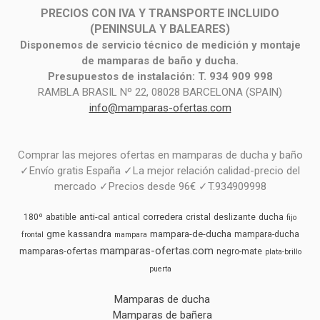
PRECIOS CON IVA Y TRANSPORTE INCLUIDO
(PENINSULA Y BALEARES)
Disponemos de servicio técnico de medición y montaje
de mamparas de baño y ducha.
Presupuestos de instalación: T. 934 909 998
RAMBLA BRASIL Nº 22, 08028 BARCELONA (SPAIN)
info@mamparas-ofertas.com
Comprar las mejores ofertas en mamparas de ducha y baño
✓Envío gratis España ✓La mejor relación calidad-precio del
mercado ✓Precios desde 96€ ✓T.934909998
anti-cal
corredera
180º
abatible
antical
cristal
deslizante
ducha
fijo
gme
kassandra
mampara-de-ducha
mampara-ducha
frontal
mampara
mamparas-ofertas.com
mamparas-ofertas
negro-mate
plata-brillo
puerta
Mamparas de ducha
Mamparas de bañera