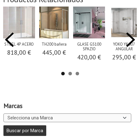
STEEL 4P ACERO
TH200 bañera
GLASE GS100
YOKO YK607
SPAZIO
ANGULAR
818,00 €
445,00 €
420,00 €
295,00 €
Marcas