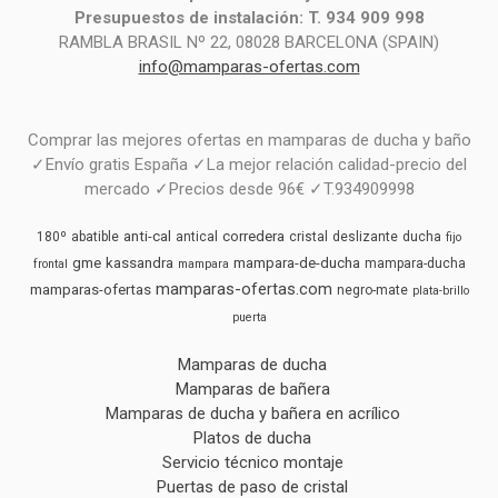
Presupuestos de instalación: T. 934 909 998
RAMBLA BRASIL Nº 22, 08028 BARCELONA (SPAIN)
info@mamparas-ofertas.com
Comprar las mejores ofertas en mamparas de ducha y baño
✓Envío gratis España ✓La mejor relación calidad-precio del
mercado ✓Precios desde 96€ ✓T.934909998
anti-cal
corredera
180º
abatible
antical
cristal
deslizante
ducha
fijo
gme
kassandra
mampara-de-ducha
mampara-ducha
frontal
mampara
mamparas-ofertas.com
mamparas-ofertas
negro-mate
plata-brillo
puerta
Mamparas de ducha
Mamparas de bañera
Mamparas de ducha y bañera en acrílico
Platos de ducha
Servicio técnico montaje
Puertas de paso de cristal