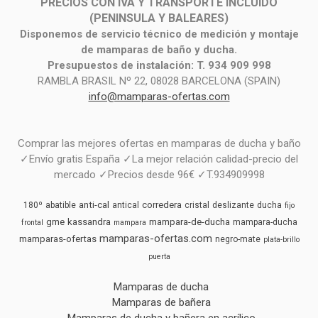
PRECIOS CON IVA Y TRANSPORTE INCLUIDO
(PENINSULA Y BALEARES)
Disponemos de servicio técnico de medición y montaje
de mamparas de baño y ducha.
Presupuestos de instalación: T. 934 909 998
RAMBLA BRASIL Nº 22, 08028 BARCELONA (SPAIN)
info@mamparas-ofertas.com
Comprar las mejores ofertas en mamparas de ducha y baño
✓Envío gratis España ✓La mejor relación calidad-precio del
mercado ✓Precios desde 96€ ✓T.934909998
anti-cal
corredera
180º
abatible
antical
cristal
deslizante
ducha
fijo
gme
kassandra
mampara-de-ducha
mampara-ducha
frontal
mampara
mamparas-ofertas.com
mamparas-ofertas
negro-mate
plata-brillo
puerta
Mamparas de ducha
Mamparas de bañera
Mamparas de ducha y bañera en acrílico