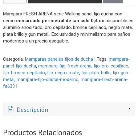
Mampara FRESH ARENA serie Walking panel fijo ducha con
cerco
enmarcado perimetral de tan solo 0,4 cm
disponible en
aluminio anodizado, oro cepillado, bronce cepillado, negro mate,
plata brillo y gun metal,. Exclusividad y minimalismo para baños
modernos a un precio asequible.
Categoría:
Mamparas paneles fijos de ducha
|
Tags:
mampara-
panel-fijo-ducha
mampara-fijo-fresh-arena
fijo-oro-cepillado
fijo-bronce-cepillado
fijo-negro-mate
fijo-plata-brillo
fijo-gun-
metal
mampara-fijo-cristal-moderno
mampara-fresh-arena-
fa633
|
Descripción
Productos Relacionados