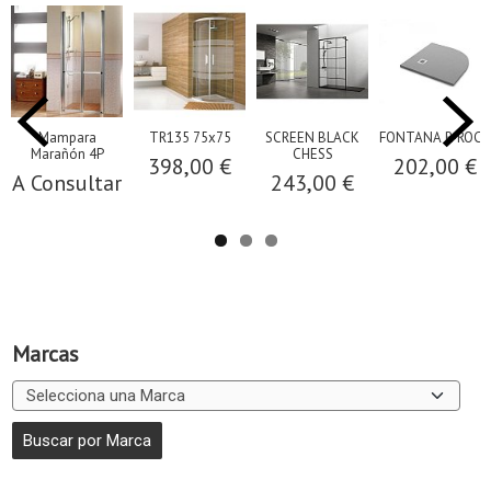
Mampara
TR135 75x75
SCREEN BLACK
FONTANA R-ROCA
Marañón 4P
CHESS
398,00 €
202,00 €
A Consultar
243,00 €
Marcas