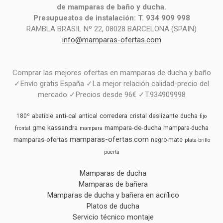
de mamparas de baño y ducha.
Presupuestos de instalación: T. 934 909 998
RAMBLA BRASIL Nº 22, 08028 BARCELONA (SPAIN)
info@mamparas-ofertas.com
Comprar las mejores ofertas en mamparas de ducha y baño
✓Envío gratis España ✓La mejor relación calidad-precio del
mercado ✓Precios desde 96€ ✓T.934909998
anti-cal
corredera
180º
abatible
antical
cristal
deslizante
ducha
fijo
gme
kassandra
mampara-de-ducha
mampara-ducha
frontal
mampara
mamparas-ofertas.com
mamparas-ofertas
negro-mate
plata-brillo
puerta
Mamparas de ducha
Mamparas de bañera
Mamparas de ducha y bañera en acrílico
Platos de ducha
Servicio técnico montaje